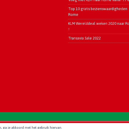
Top 10 gratis bezienswaardigheden
Rome
KLM Werelddeal weken 2020 naar 
!
Transavia Sale 2022
Love Stedentrips
en, ga je akkoord met het gebruik hiervan.