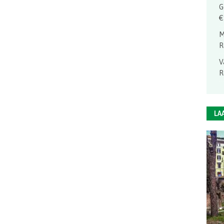
G
€
M
R
V
R
LA