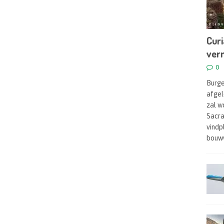
Curi
ver
0
Burge
afgel
zal w
Sacra
vindp
bouw