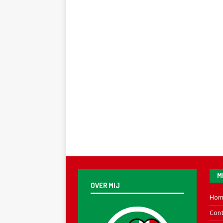
M
OVER MIJ
Hom
Cont