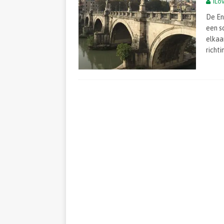
iLo
De En
een s
elkaa
richt