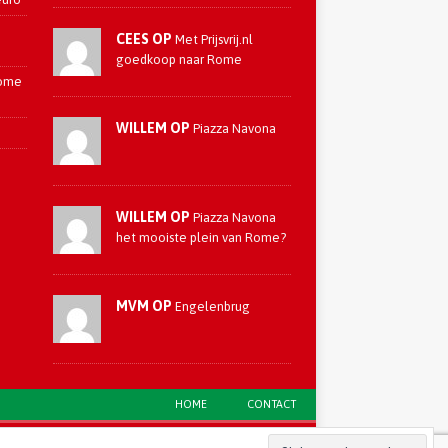
CEES OP
Met Prijsvrij.nl
goedkoop naar Rome
Rome
WILLEM OP
Piazza Navona
WILLEM OP
Piazza Navona
het mooiste plein van Rome?
MVM OP
Engelenbrug
HOME
CONTACT