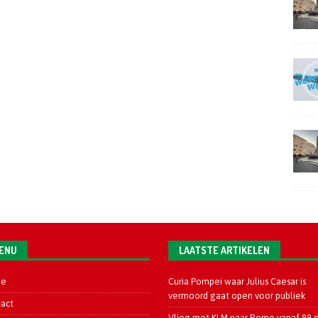
ENU
LAATSTE ARTIKELEN
e
Curia Pompei waar Julius Caesar is
vermoord gaat open voor publiek
act
Vlieg met KLM naar Rome vanaf 99 