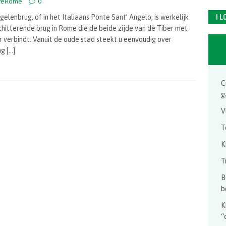
veRome
0
I 
gelenbrug, of in het Italiaans Ponte Sant’ Angelo, is werkelijk
chitterende brug in Rome die de beide zijde van de Tiber met
r verbindt. Vanuit de oude stad steekt u eenvoudig over
ing
[…]
C
g
V
T
K
T
B
b
K
“