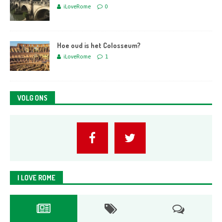
iLoveRome
0
Hoe oud is het Colosseum?
iLoveRome
1
VOLG ONS
I LOVE ROME