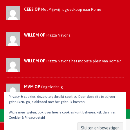
CEES OP
Met Prijsvrij.nl goedkoop naar Rome
WILLEM OP
Piazza Navona
WILLEM OP
Piazza Navona het mooiste plein van Rome?
MVM OP
Engelenbrug
Privacy & cookies: deze site gebruikt cookies. Door deze site te blijven
gebruiken, ga je akkoord met het gebruik hiervan.
Wil je meer weten, ook over hoe je cookies kunt beheren, kijk dan hier:
Cookie- & Privacybeleid
Copyright © 2018 - 2021 | I Love Rome onderdeel van I Love Stedentrips